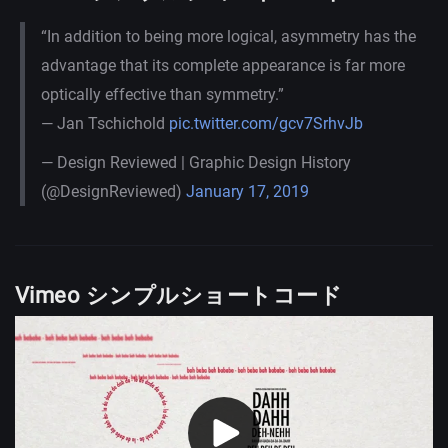
“In addition to being more logical, asymmetry has the
advantage that its complete appearance is far more
optically effective than symmetry.”
— Jan Tschichold
pic.twitter.com/gcv7SrhvJb
— Design Reviewed | Graphic Design History
(@DesignReviewed)
January 17, 2019
Vimeo シンプルショートコード