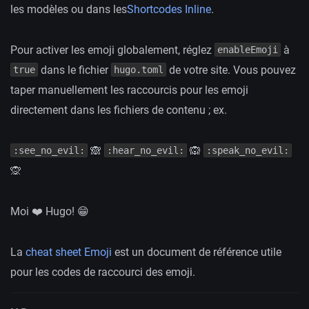
les modèles ou dans les
Shortcodes Inline
.
Pour activer les emoji globalement, réglez
à
enableEmoji
dans le fichier
de votre site. Vous pouvez
true
hugo.toml
taper manuellement les raccourcis pour les emoji
directement dans les fichiers de contenu ; ex.
🙈
🙉
:see_no_evil:
:hear_no_evil:
:speak_no_evil:
🙊
Moi ❤️ Hugo! 😁
La
cheat sheet Emoji
est un document de référence utile
pour les codes de raccourci des emoji.